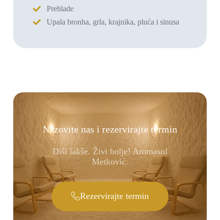
Prehlade
Upala bronha, grla, krajnika, pluća i sinusa
Nazovite nas i rezervirajte termin
Diši lakše. Živi bolje! Aromasol
Metković.
Rezervirajte termin