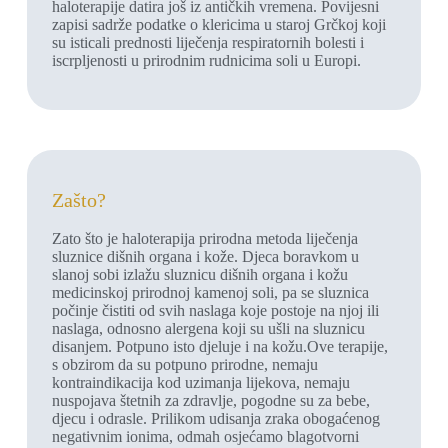
haloterapije datira još iz antičkih vremena. Povijesni
zapisi sadrže podatke o klericima u staroj Grčkoj koji
su isticali prednosti liječenja respiratornih bolesti i
iscrpljenosti u prirodnim rudnicima soli u Europi.
Zašto?​
Zato što je haloterapija prirodna metoda liječenja
sluznice dišnih organa i kože. Djeca boravkom u
slanoj sobi izlažu sluznicu dišnih organa i kožu
medicinskoj prirodnoj kamenoj soli, pa se sluznica
počinje čistiti od svih naslaga koje postoje na njoj ili
naslaga, odnosno alergena koji su ušli na sluznicu
disanjem. Potpuno isto djeluje i na kožu.Ove terapije,
s obzirom da su potpuno prirodne, nemaju
kontraindikacija kod uzimanja lijekova, nemaju
nuspojava štetnih za zdravlje, pogodne su za bebe,
djecu i odrasle. Prilikom udisanja zraka obogaćenog
negativnim ionima, odmah osjećamo blagotvorni