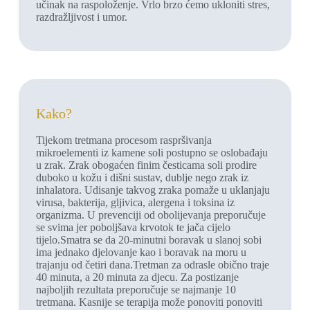
učinak na raspoloženje. Vrlo brzo ćemo ukloniti stres,
razdražljivost i umor.
Kako?
Tijekom tretmana procesom raspršivanja
mikroelementi iz kamene soli postupno se oslobađaju
u zrak. Zrak obogaćen finim česticama soli prodire
duboko u kožu i dišni sustav, dublje nego zrak iz
inhalatora. Udisanje takvog zraka pomaže u uklanjaju
virusa, bakterija, gljivica, alergena i toksina iz
organizma. U prevenciji od obolijevanja preporučuje
se svima jer poboljšava krvotok te jača cijelo
tijelo.Smatra se da 20-minutni boravak u slanoj sobi
ima jednako djelovanje kao i boravak na moru u
trajanju od četiri dana.Tretman za odrasle obično traje
40 minuta, a 20 minuta za djecu. Za postizanje
najboljih rezultata preporučuje se najmanje 10
tretmana. Kasnije se terapija može ponoviti ponoviti